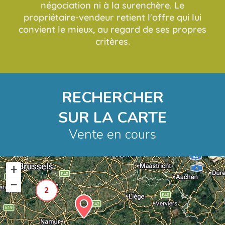
négociation ni à la surenchère. Le
propriétaire-vendeur retient l'offre qui lui
convient le mieux, au regard de ses propres
critères.
RECHERCHER
SUR LA CARTE
Vente en cours
+
−
2