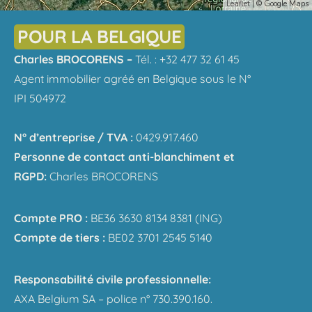
Leaflet
| © Google Maps
POUR LA BELGIQUE
Charles BROCORENS –
Tél. : +32 477 32 61 45
Agent immobilier agréé en Belgique sous le N°
IPI 504972
N° d’entreprise / TVA :
0429.917.460
Personne de contact anti-blanchiment et
RGPD:
Charles BROCORENS
Compte PRO :
BE36 3630 8134 8381 (ING)
Compte de tiers :
BE02 3701 2545 5140
Responsabilité civile professionnelle:
AXA Belgium SA – police n° 730.390.160.