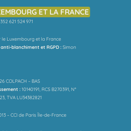
XEMBOURG ET LA FRANCE
 +352 621 524 971
r le Luxembourg et la France
anti-blanchiment et RGPD :
Simon
8526 COLPACH – BAS
issement :
10140191, RCS B270391, N°
723, TVA LU34382821
3 – CCI de Paris Île-de-France