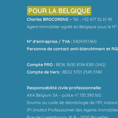
POUR LA BELGIQUE
Charles BROCORENS –
Tél. : +32 477 32 61 45
Agent immobilier agréé en Belgique sous le N° 
N° d’entreprise / TVA :
0429.917.460
Personne de contact anti-blanchiment et RG
Compte PRO :
BE36 3630 8134 8381 (ING)
Compte de tiers :
BE02 3701 2545 5140
Responsabilité civile professionnelle:
AXA Belgium SA – police n° 730.390.160.
Soumis au code de déontologie de l’IPI, instance 
IPI (Institut Professionnel des Agents Immobilie
Rue de Luxembourg, 16 B – 1000 Bruxelles.