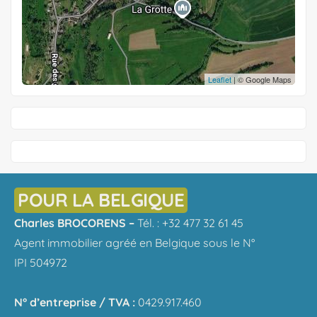
Leaflet
| © Google Maps
POUR LA BELGIQUE
Charles BROCORENS –
Tél. : +32 477 32 61 45
Agent immobilier agréé en Belgique sous le N°
IPI 504972
N° d’entreprise / TVA :
0429.917.460