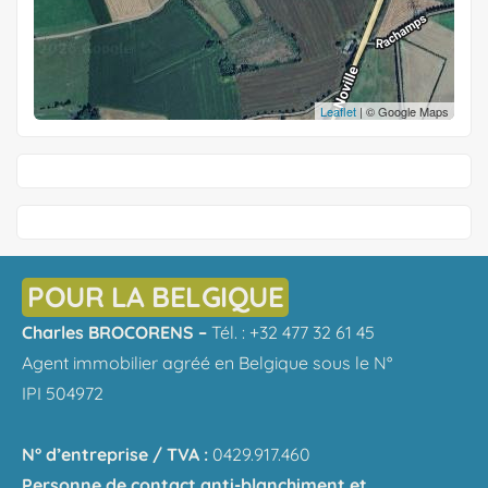
Leaflet
| © Google Maps
POUR LA BELGIQUE
Charles BROCORENS –
Tél. : +32 477 32 61 45
Agent immobilier agréé en Belgique sous le N°
IPI 504972
N° d’entreprise / TVA :
0429.917.460
Personne de contact anti-blanchiment et