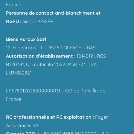
France
Personne de contact anti-blanchiment et
RGPD :
Simon KAISER
Biens Ruraux Sàrl
12, Ellerstroos L – 8526 COLPACH – BAS
Autorisation d’établissement :
10140191, RCS
B270391, N° matricule 2022 2458 723, TVA
LU34382821
LPS75012025000000013 – CCI de Paris Île-de-
France
RC professionnelle et RC exploitation :
Foyer
Assurances SA
Compte PRO:
LU88 0030 4555 8611 0000 – BIC: