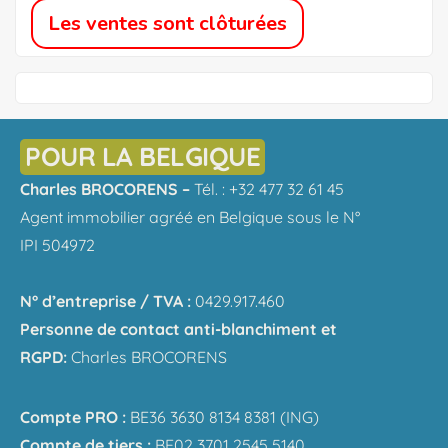
Les ventes sont clôturées
POUR LA BELGIQUE
Charles BROCORENS –
Tél. : +32 477 32 61 45
Agent immobilier agréé en Belgique sous le N°
IPI 504972
N° d’entreprise / TVA :
0429.917.460
Personne de contact anti-blanchiment et
RGPD:
Charles BROCORENS
Compte PRO :
BE36 3630 8134 8381 (ING)
Compte de tiers :
BE02 3701 2545 5140