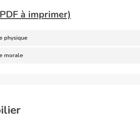
r PDF à imprimer)
ne physique
ne morale
lier