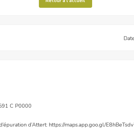
Retour à l'accueil
Date
° 0591 C P0000
on d’épuration d’Attert: https://maps.app.goo.gl/E8hBe