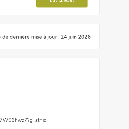
Lot suivant
 de dernière mise à jour :
24 juin 2026
Tsdv7WS6hwz7?g_st=ic