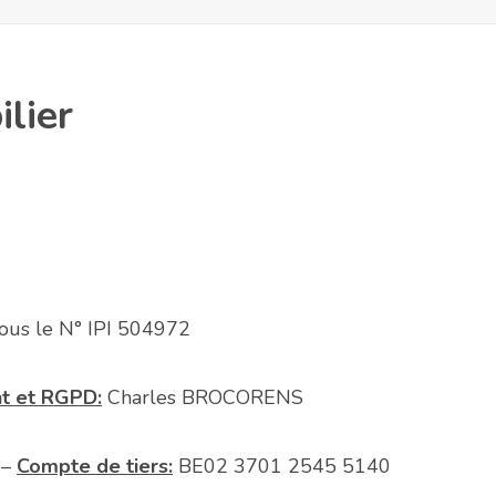
lier
ous le N° IPI 504972
nt et RGPD:
Charles BROCORENS
 –
Compte de tiers:
BE02 3701 2545 5140