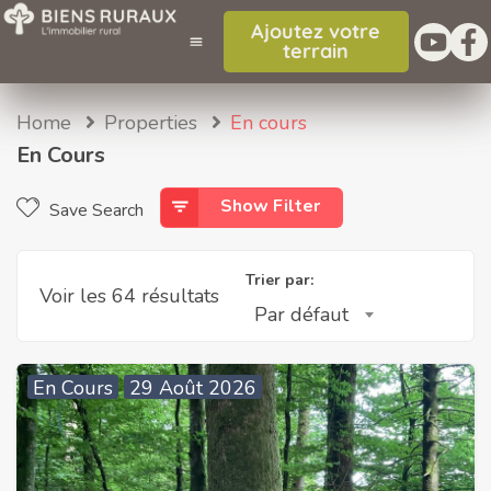
Ajoutez votre
terrain
Home
Properties
En cours
En Cours
Show Filter
Save Search
Trier par:
Voir les 64 résultats
Par défaut
En Cours
29 Août 2026