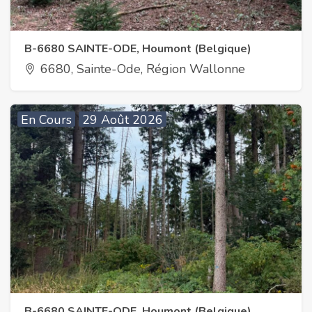
B-6680 SAINTE-ODE, Houmont (Belgique)
6680, Sainte-Ode, Région Wallonne
En Cours
29 Août 2026
B-6680 SAINTE-ODE, Houmont (Belgique)